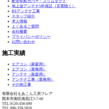
配管化粧カバー・スリムダクト
地上波アンテナ5年保証（災害除く）
BSアンテナ工事
スタッフ紹介
求人情報
よくあるご質問
会社概要
プライバシーポリシー
お問い合わせ
施工実績
エアコン（家庭用）
エアコン（業務用）
アンテナ（家庭用）
アンテナ工事（業務用）
その他工事
有限会社えあこん工房フレア
熊本市南区南高江5-7-66
TEL 0120-458-690
TEL 096-358-5810